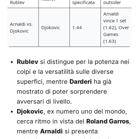
Rublev
specificata
outsider
Arnaldi
vince 1 set
Arnaldi vs.
Djokovic
1.44
(1.62), Over
Djokovic
Games
(1.63)
Rublev
si distingue per la potenza nei
colpi e la versatilità sulle diverse
superfici, mentre
Darderi
ha già
mostrato di poter sorprendere
avversari di livello.
Djokovic
, ex numero uno del mondo,
cerca ritmo in vista del
Roland Garros
,
mentre
Arnaldi
si presenta