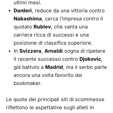
ultimi mesi.
Darderi
, reduce da una vittoria contro
Nakashima
, cerca l’impresa contro il
quotato
Rublev
, che vanta una
carriera ricca di successi e una
posizione di classifica superiore.
In
Svizzera
,
Arnaldi
sogna di ripetere
il recente successo contro
Djokovic
,
già battuto a
Madrid
, ma il serbo parte
ancora una volta favorito dai
bookmaker.
Le quote dei principali siti di scommesse
riflettono le aspettative sugli atleti in