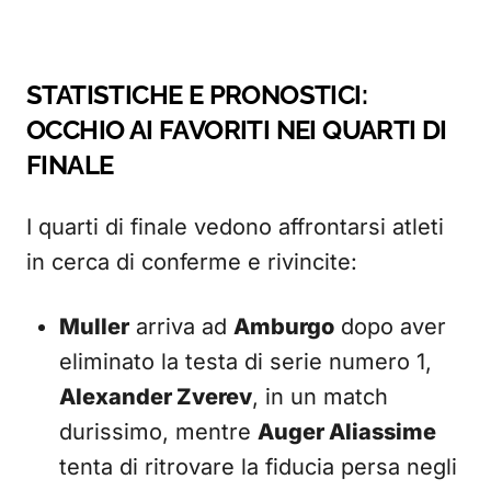
STATISTICHE E PRONOSTICI:
OCCHIO AI FAVORITI NEI QUARTI DI
FINALE
I quarti di finale vedono affrontarsi atleti
in cerca di conferme e rivincite:
Muller
arriva ad
Amburgo
dopo aver
eliminato la testa di serie numero 1,
Alexander Zverev
, in un match
durissimo, mentre
Auger Aliassime
tenta di ritrovare la fiducia persa negli