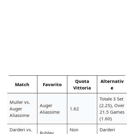
Quota
Alternativ
Match
Favorito
Vittoria
e
Totale 3 Set
Muller vs.
Auger
(2.25), Over
Auger
1.62
Aliassime
21.5 Games
Aliassime
(1.60)
Darderi vs.
Non
Darderi
Rublev