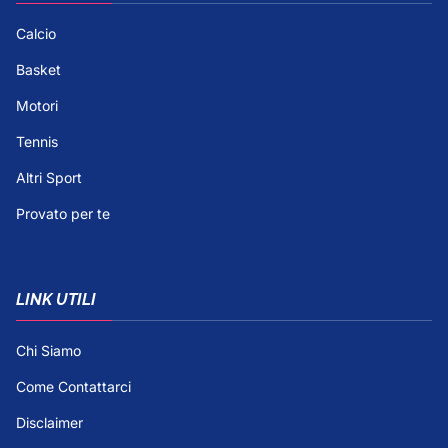
Calcio
Basket
Motori
Tennis
Altri Sport
Provato per te
LINK UTILI
Chi Siamo
Come Contattarci
Disclaimer