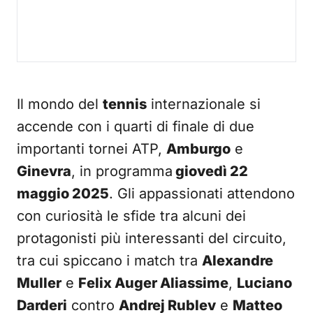
Il mondo del
tennis
internazionale si
accende con i quarti di finale di due
importanti tornei ATP,
Amburgo
e
Ginevra
, in programma
giovedì 22
maggio 2025
. Gli appassionati attendono
con curiosità le sfide tra alcuni dei
protagonisti più interessanti del circuito,
tra cui spiccano i match tra
Alexandre
Muller
e
Felix Auger Aliassime
,
Luciano
Darderi
contro
Andrej Rublev
e
Matteo