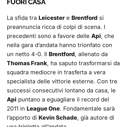
FUORI CASA
La sfida tra
Leicester
e
Brentford
si
preannuncia ricca di colpi di scena. I
precedenti sono a favore delle
Api
, che
nella gara d’andata hanno trionfato con
un netto 4-0. Il
Brentford
, allenato da
Thomas Frank
, ha saputo trasformarsi da
squadra mediocre in trasferta a vera
specialista delle vittorie esterne. Con tre
successi consecutivi lontano da casa, le
Api
puntano a eguagliare il record del
2011 in
League One
. Fondamentale sarà
l’apporto di
Kevin Schade
, già autore di
una tripletta all’andata.