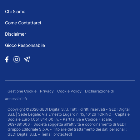
Chi Siamo
Come Contattarci
Disclaimer
Gioco Responsabile
Gestione Cookie
Privacy
Cookie Policy
Dichiarazione di
accessibilità
Copyright ©2026 GEDI Digital S.r.l. Tutti i diritti riservati - GEDI Digital
S.r.l. | Sede Legale: Via Ernesto Lugaro n. 15, 10126 TORINO - Capitale
Sociale Euro 1.051.844,00 i.v. - Partita Iva e Codice Fiscale:
0697891006 - Società soggetta all’attività e coordinamento di GEDI
Gruppo Editoriale S.p.A. - Titolare del trattamento dei dati personali:
GEDI Digital S.r.l. –
[email protected]