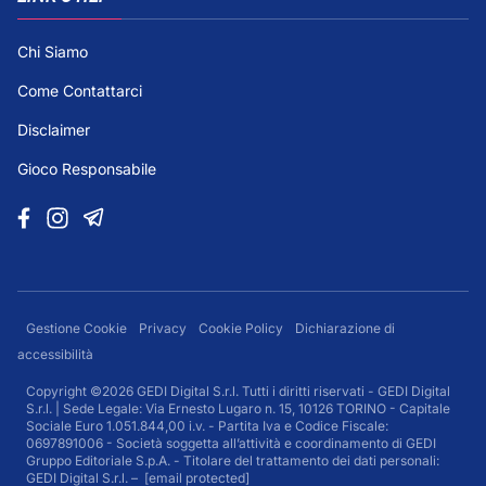
Chi Siamo
Come Contattarci
Disclaimer
Gioco Responsabile
Gestione Cookie
Privacy
Cookie Policy
Dichiarazione di
accessibilità
Copyright ©2026 GEDI Digital S.r.l. Tutti i diritti riservati - GEDI Digital
S.r.l. | Sede Legale: Via Ernesto Lugaro n. 15, 10126 TORINO - Capitale
Sociale Euro 1.051.844,00 i.v. - Partita Iva e Codice Fiscale:
0697891006 - Società soggetta all’attività e coordinamento di GEDI
Gruppo Editoriale S.p.A. - Titolare del trattamento dei dati personali:
GEDI Digital S.r.l. –
[email protected]