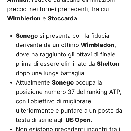
precoci nei tornei precedenti, tra cui
Wimbledon
e
Stoccarda
.
Sonego
si presenta con la fiducia
derivante da un ottimo
Wimbledon
,
dove ha raggiunto gli ottavi di finale
prima di essere eliminato da
Shelton
dopo una lunga battaglia.
Attualmente
Sonego
occupa la
posizione numero 37 del ranking ATP,
con l’obiettivo di migliorare
ulteriormente e puntare a un posto da
testa di serie agli
US Open
.
Non esistono precedenti incontri tra i