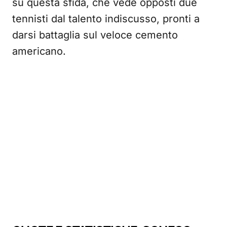
su questa sfida, che vede opposti due
tennisti dal talento indiscusso, pronti a
darsi battaglia sul veloce cemento
americano.