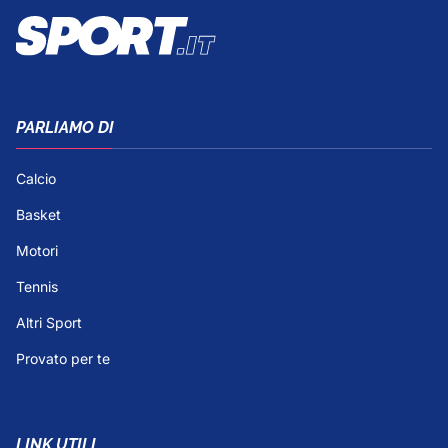
PARLIAMO DI
Calcio
Basket
Motori
Tennis
Altri Sport
Provato per te
LINK UTILI