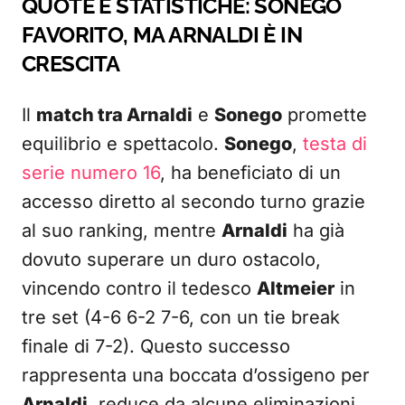
QUOTE E STATISTICHE: SONEGO
FAVORITO, MA ARNALDI È IN
CRESCITA
Il
match tra Arnaldi
e
Sonego
promette
equilibrio e spettacolo.
Sonego
,
testa di
serie numero 16
, ha beneficiato di un
accesso diretto al secondo turno grazie
al suo ranking, mentre
Arnaldi
ha già
dovuto superare un duro ostacolo,
vincendo contro il tedesco
Altmeier
in
tre set (4-6 6-2 7-6, con un tie break
finale di 7-2). Questo successo
rappresenta una boccata d’ossigeno per
Arnaldi
, reduce da alcune eliminazioni