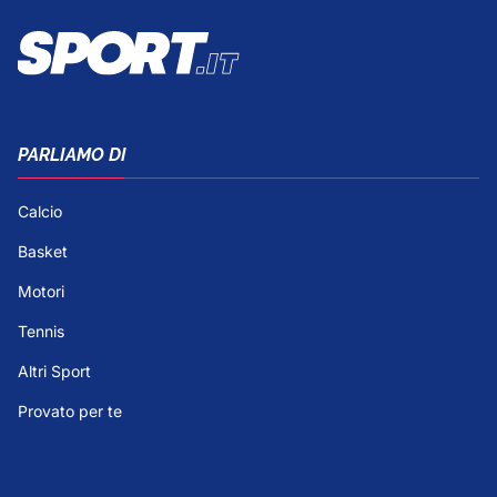
PARLIAMO DI
Calcio
Basket
Motori
Tennis
Altri Sport
Provato per te