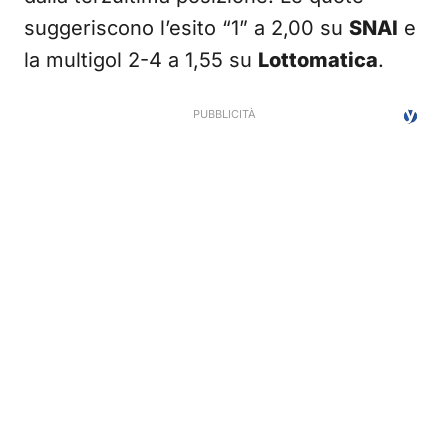
suggeriscono l’esito “1” a 2,00 su
SNAI
e
la multigol 2-4 a 1,55 su
Lottomatica
.