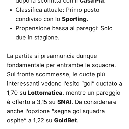
dopo la sconfitta con il
Casa Pia
.
Classifica attuale: Primo posto
condiviso con lo
Sporting
.
Propensione bassa ai pareggi: Solo
due in stagione.
La partita si preannuncia dunque
fondamentale per entrambe le squadre.
Sul fronte scommesse, le quote più
interessanti vedono l’esito “gol” quotato a
1,70 su
Lottomatica
, mentre un pareggio
è offerto a 3,15 su
SNAI
. Da considerare
anche l’opzione “segna gol squadra
ospite” a 1,22 su
GoldBet
.