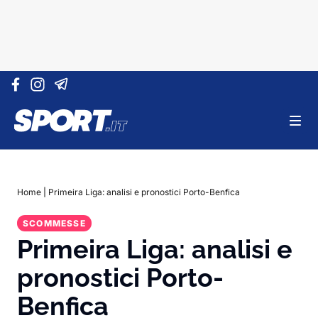
Vai al contenuto
Home
|
Primeira Liga: analisi e pronostici Porto-Benfica
SCOMMESSE
Primeira Liga: analisi e
pronostici Porto-
Benfica