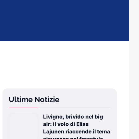
Ultime Notizie
Livigno, brivido nel big
air: il volo di Elias
Lajunen riaccende il tema