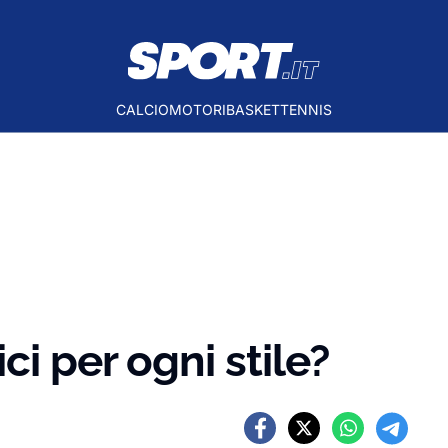
CALCIO
MOTORI
BASKET
TENNIS
ci per ogni stile?