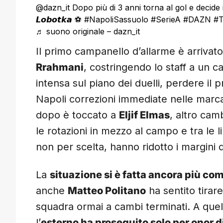
@dazn_it
Dopo più di 3 anni torna al gol e decide il ma
𝙇𝙤𝙗𝙤𝙩𝙠𝙖 ⚽
#NapoliSassuolo
#SerieA
#DAZN
#T
♬ suono originale – dazn_it
Il primo campanello d’allarme è arriva
Rrahmani
, costringendo lo staff a un
intensa sul piano dei duelli, perdere il 
Napoli correzioni immediate nelle marca
dopo è toccato a
Eljif Elmas
, altro cam
le rotazioni in mezzo al campo e tra le l
non per scelta, hanno ridotto i margini d
La
situazione si è fatta ancora più co
anche
Matteo Politano
ha sentito tira
squadra ormai a cambi terminati. A quel 
l’
esterno ha proseguito solo per onor d