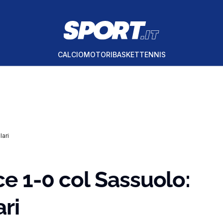
CALCIO
MOTORI
BASKET
TENNIS
lari
ce 1-0 col Sassuolo:
ri