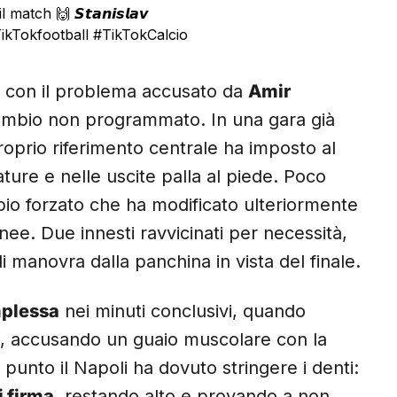
tch 🙌 𝙎𝙩𝙖𝙣𝙞𝙨𝙡𝙖𝙫
ikTokfootball
#TikTokCalcio
to con il problema accusato da
Amir
 cambio non programmato. In una gara già
proprio riferimento centrale ha imposto al
ture e nelle uscite palla al piede. Poco
bio forzato che ha modificato ulteriormente
inee. Due innesti ravvicinati per necessità,
i manovra dalla panchina in vista del finale.
mplessa
nei minuti conclusivi, quando
re, accusando un guaio muscolare con la
punto il Napoli ha dovuto stringere i denti:
i firma
, restando alto e provando a non