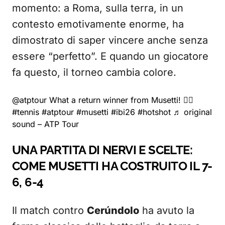
momento: a Roma, sulla terra, in un
contesto emotivamente enorme, ha
dimostrato di saper vincere anche senza
essere “perfetto”. E quando un giocatore
fa questo, il torneo cambia colore.
@atptour
What a return winner from Musetti! 🧙‍♂️
#tennis
#atptour
#musetti
#ibi26
#hotshot
♬ original
sound – ATP Tour
UNA PARTITA DI NERVI E SCELTE:
COME MUSETTI HA COSTRUITO IL 7-
6, 6-4
Il match contro
Cerúndolo
ha avuto la