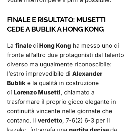
vuole interrompere il prima possibile.
FINALE E RISULTATO: MUSETTI
CEDE A BUBLIK A HONG KONG
La
finale
di
Hong Kong
ha messo uno di
fronte all’altro due protagonisti dal talento
diverso ma ugualmente riconoscibile:
l’estro imprevedibile di
Alexander
Bublik
e la qualità in costruzione
di
Lorenzo Musetti
, chiamato a
trasformare il proprio gioco elegante in
continuità vincente nelle giornate che
contano. Il
verdetto
, 7-6(2) 6-3 per il
kazako, fotografa una
partita decisa
da