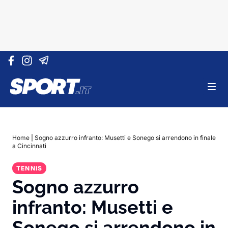
Vai al contenuto
Home
|
Sogno azzurro infranto: Musetti e Sonego si arrendono in finale
a Cincinnati
TENNIS
Sogno azzurro
infranto: Musetti e
Sonego si arrendono in