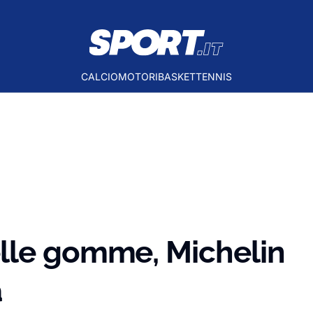
CALCIO
MOTORI
BASKET
TENNIS
lle gomme, Michelin
a