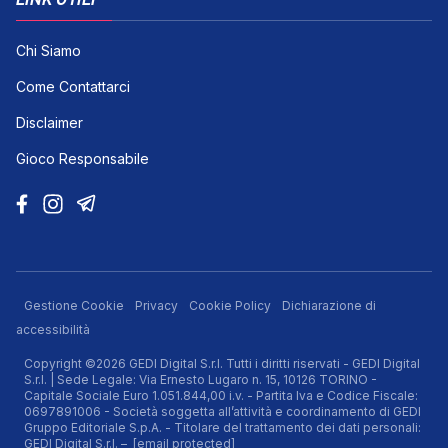
Chi Siamo
Come Contattarci
Disclaimer
Gioco Responsabile
Gestione Cookie
Privacy
Cookie Policy
Dichiarazione di
accessibilità
Copyright ©2026 GEDI Digital S.r.l. Tutti i diritti riservati - GEDI Digital
S.r.l. | Sede Legale: Via Ernesto Lugaro n. 15, 10126 TORINO -
Capitale Sociale Euro 1.051.844,00 i.v. - Partita Iva e Codice Fiscale:
0697891006 - Società soggetta all’attività e coordinamento di GEDI
Gruppo Editoriale S.p.A. - Titolare del trattamento dei dati personali:
GEDI Digital S.r.l. –
[email protected]