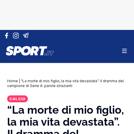
Vai al contenuto
Home
|
“La morte di mio figlio, la mia vita devastata”. Il dramma del
campione di Serie A: parole strazianti
CALCIO
“La morte di mio figlio,
la mia vita devastata”.
Il dramma del