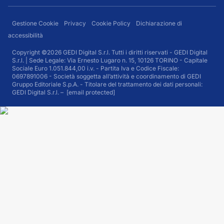
Gestione Cookie
Privacy
Cookie Policy
Dichiarazione di
accessibilità
Copyright ©2026 GEDI Digital S.r.l. Tutti i diritti riservati - GEDI Digital
S.r.l. | Sede Legale: Via Ernesto Lugaro n. 15, 10126 TORINO - Capitale
Sociale Euro 1.051.844,00 i.v. - Partita Iva e Codice Fiscale:
0697891006 - Società soggetta all’attività e coordinamento di GEDI
Gruppo Editoriale S.p.A. - Titolare del trattamento dei dati personali:
GEDI Digital S.r.l. –
[email protected]