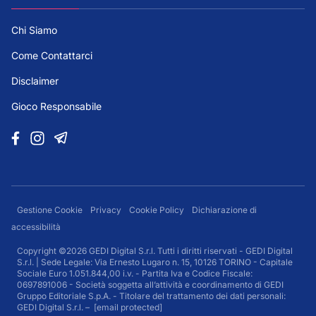
Chi Siamo
Come Contattarci
Disclaimer
Gioco Responsabile
Gestione Cookie
Privacy
Cookie Policy
Dichiarazione di
accessibilità
Copyright ©2026 GEDI Digital S.r.l. Tutti i diritti riservati - GEDI Digital
S.r.l. | Sede Legale: Via Ernesto Lugaro n. 15, 10126 TORINO - Capitale
Sociale Euro 1.051.844,00 i.v. - Partita Iva e Codice Fiscale:
0697891006 - Società soggetta all’attività e coordinamento di GEDI
Gruppo Editoriale S.p.A. - Titolare del trattamento dei dati personali:
GEDI Digital S.r.l. –
[email protected]