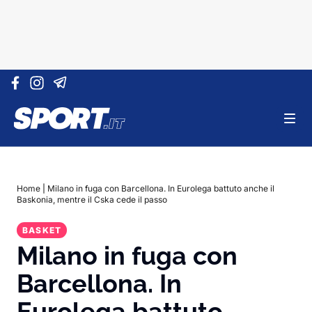
Vai al contenuto
Home
|
Milano in fuga con Barcellona. In Eurolega battuto anche il
Baskonia, mentre il Cska cede il passo
BASKET
Milano in fuga con
Barcellona. In
Eurolega battuto