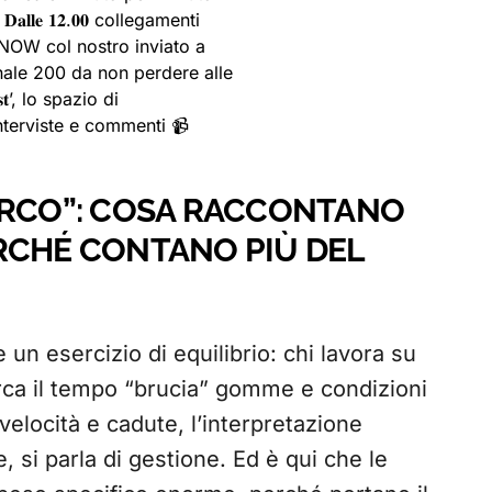
𝐃𝐚𝐥𝐥𝐞 𝟏𝟐.𝟎𝟎 collegamenti
 NOW col nostro inviato a
ale 200 da non perdere alle
𝐞𝐬𝐭’, lo spazio di
terviste e commenti 📹
ORCO”: COSA RACCONTANO
RCHÉ CONTANO PIÙ DEL
 un esercizio di equilibrio: chi lavora su
erca il tempo “brucia” gomme e condizioni
velocità e cadute, l’interpretazione
, si parla di gestione. Ed è qui che le