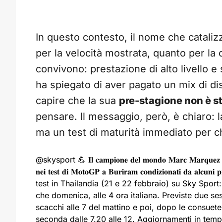
In questo contesto, il nome che cataliz
per la velocità mostrata, quanto per la
convivono: prestazione di alto livello e 
ha spiegato di aver pagato un mix di di
capire che la sua
pre-stagione non è st
pensare. Il messaggio, però, è chiaro: 
ma un test di maturità immediato per chi
@skysport
💪 𝐈𝐥 𝐜𝐚𝐦𝐩𝐢𝐨𝐧𝐞 𝐝𝐞𝐥 𝐦𝐨𝐧𝐝𝐨 𝐌𝐚𝐫𝐜 𝐌𝐚𝐫𝐪𝐮𝐞𝐳 𝐡
𝐧𝐞𝐢 𝐭𝐞𝐬𝐭 𝐝𝐢 𝐌𝐨𝐭𝐨𝐆𝐏 𝐚 𝐁𝐮𝐫𝐢𝐫𝐚𝐦 𝐜𝐨𝐧𝐝𝐢𝐳𝐢𝐨𝐧𝐚𝐭𝐢 𝐝𝐚 𝐚𝐥𝐜
test in Thailandia (21 e 22 febbraio) su Sky Spor
che domenica, alle 4 ora italiana. Previste due se
scacchi alle 7 del mattino e poi, dopo le consuete
seconda dalle 7.20 alle 12. Aggiornamenti in temp