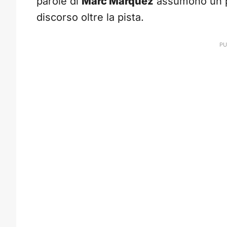
parole di
Marc Marquez
assumono un pe
discorso oltre la pista.