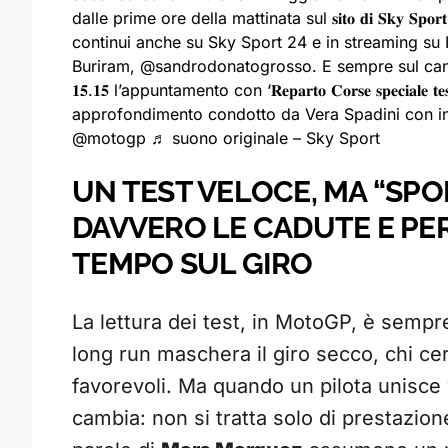
dalle prime ore della mattinata sul 𝐬𝐢𝐭𝐨 𝐝𝐢 𝐒𝐤𝐲 𝐒𝐩𝐨𝐫𝐭 
continui anche su Sky Sport 24 e in streaming su
Buriram, @sandrodonatogrosso. E sempre sul can
𝟏𝟓.𝟏𝟓 l’appuntamento con ‘𝐑𝐞𝐩𝐚𝐫𝐭𝐨 𝐂𝐨𝐫𝐬𝐞 𝐬𝐩𝐞𝐜𝐢𝐚𝐥𝐞 
approfondimento condotto da Vera Spadini con in
@motogp
♬ suono originale – Sky Sport
UN TEST VELOCE, MA “SP
DAVVERO LE CADUTE E PE
TEMPO SUL GIRO
La lettura dei test, in MotoGP, è sempre
long run maschera il giro secco, chi c
favorevoli. Ma quando un pilota unisce 
cambia: non si tratta solo di prestazione