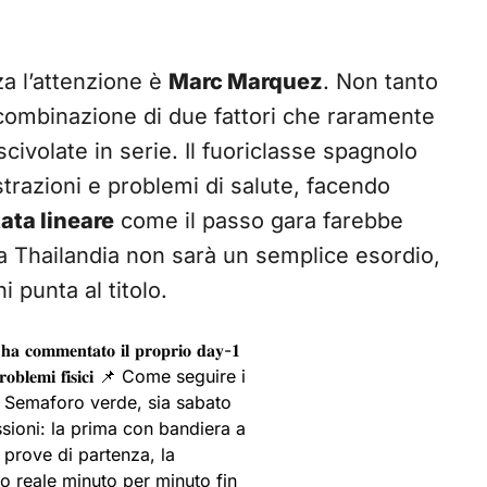
za l’attenzione è
Marc Marquez
. Non tanto
 combinazione di due fattori che raramente
scivolate in serie. Il fuoriclasse spagnolo
strazioni e problemi di salute, facendo
ata lineare
come il passo gara farebbe
la Thailandia non sarà un semplice esordio,
 punta al titolo.
𝐚 𝐜𝐨𝐦𝐦𝐞𝐧𝐭𝐚𝐭𝐨 𝐢𝐥 𝐩𝐫𝐨𝐩𝐫𝐢𝐨 𝐝𝐚𝐲-𝟏
𝐮𝐧𝐢 𝐩𝐫𝐨𝐛𝐥𝐞𝐦𝐢 𝐟𝐢𝐬𝐢𝐜𝐢 📌 Come seguire i
t: Semaforo verde, sia sabato
ssioni: la prima con bandiera a
 prove di partenza, la
o reale minuto per minuto fin