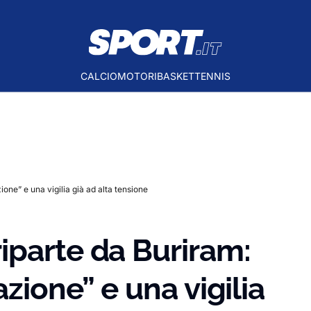
CALCIO
MOTORI
BASKET
TENNIS
ne” e una vigilia già ad alta tensione
iparte da Buriram:
azione” e una vigilia