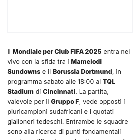
Il
Mondiale per Club FIFA 2025
entra nel
vivo con la sfida tra i
Mamelodi
Sundowns
e il
Borussia Dortmund
, in
programma sabato alle 18:00 al
TQL
Stadium
di
Cincinnati
. La partita,
valevole per il
Gruppo F
, vede opposti i
pluricampioni sudafricani e i quotati
gialloneri tedeschi. Entrambe le squadre
sono alla ricerca di punti fondamentali