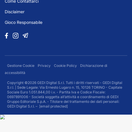
Come Contattarci
Disclaimer
Gioco Responsabile
Gestione Cookie
Privacy
Cookie Policy
Dichiarazione di
accessibilità
Copyright ©2026 GEDI Digital S.r.l. Tutti i diritti riservati - GEDI Digital
S.r.l. | Sede Legale: Via Ernesto Lugaro n. 15, 10126 TORINO - Capitale
Sociale Euro 1.051.844,00 i.v. - Partita Iva e Codice Fiscale:
0697891006 - Società soggetta all’attività e coordinamento di GEDI
Gruppo Editoriale S.p.A. - Titolare del trattamento dei dati personali:
GEDI Digital S.r.l. –
[email protected]