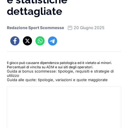
dettagliate
Redazione Sport Scommesse
20 Giugno 2025
Il gioco può causare dipendenza patologica ed è vietato ai minori.
Percentuali di vincita su
ADM
e sui siti degli operatori.
Guida ai bonus scommesse: tipologie, requisiti e strategie di
utilizzo
Guida alle quote: tipologie, variazioni e quote maggiorate