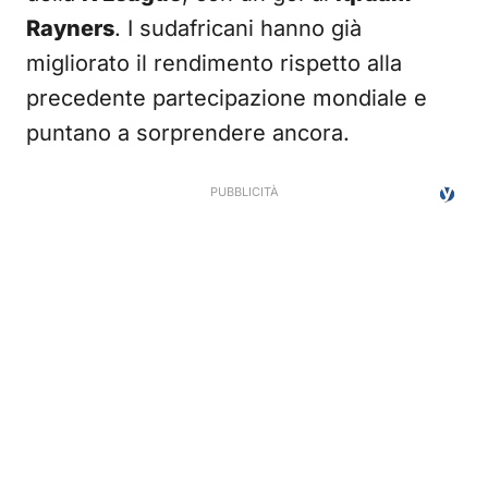
Rayners
. I sudafricani hanno già
migliorato il rendimento rispetto alla
precedente partecipazione mondiale e
puntano a sorprendere ancora.