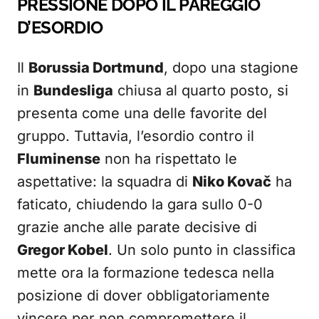
PRESSIONE DOPO IL PAREGGIO
D’ESORDIO
Il
Borussia Dortmund
, dopo una stagione
in
Bundesliga
chiusa al quarto posto, si
presenta come una delle favorite del
gruppo. Tuttavia, l’esordio contro il
Fluminense
non ha rispettato le
aspettative: la squadra di
Niko Kovač
ha
faticato, chiudendo la gara sullo 0-0
grazie anche alle parate decisive di
Gregor Kobel
. Un solo punto in classifica
mette ora la formazione tedesca nella
posizione di dover obbligatoriamente
vincere per non compromettere il