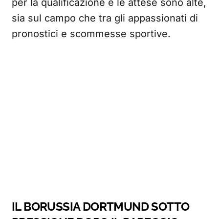
per la qualificazione e le attese sono alte,
sia sul campo che tra gli appassionati di
pronostici e scommesse sportive.
IL BORUSSIA DORTMUND SOTTO