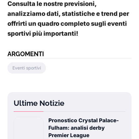
Consulta le nostre previsioni,
analizziamo dati, statistiche e trend per
offrirti un quadro completo sugli eventi
sportivi più importanti!
ARGOMENTI
Eventi sportivi
Ultime Notizie
Pronostico Crystal Palace-
Fulham: analisi derby
Premier League