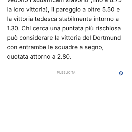
vedono i sudafricani sfavoriti (fino a 8.75
la loro vittoria), il pareggio a oltre 5.50 e
la vittoria tedesca stabilmente intorno a
1.30. Chi cerca una puntata più rischiosa
può considerare la vittoria del Dortmund
con entrambe le squadre a segno,
quotata attorno a 2.80.