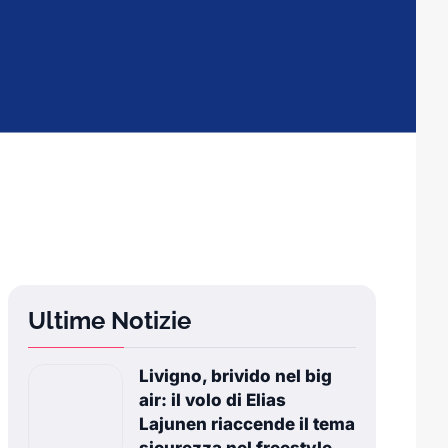
Ultime Notizie
Livigno, brivido nel big
air: il volo di Elias
Lajunen riaccende il tema