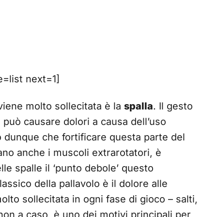
list next=1]
viene molto sollecitata è la
spalla
. Il gesto
e, può causare dolori a causa dell’uso
o dunque che fortificare questa parte del
ano anche i muscoli extrarotatori, è
le spalle il ‘punto debole’ questo
ssico della pallavolo è il dolore alle
lto sollecitata in ogni fase di gioco – salti,
, non a caso, è uno dei motivi principali per