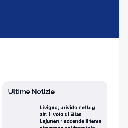
Ultime Notizie
Livigno, brivido nel big
air: il volo di Elias
Lajunen riaccende il tema