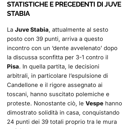
STATISTICHE E PRECEDENTI DI JUVE
STABIA
La
Juve Stabia
, attualmente al sesto
posto con 39 punti, arriva a questo
incontro con un ‘dente avvelenato’ dopo
la discussa sconfitta per 3-1 contro il
Pisa
. In quella partita, le decisioni
arbitrali, in particolare l’espulsione di
Candellone e il rigore assegnato ai
toscani, hanno suscitato polemiche e
proteste. Nonostante ciò, le
Vespe
hanno
dimostrato solidità in casa, conquistando
24 punti dei 39 totali proprio tra le mura