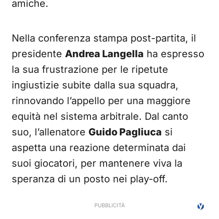
amiche.
Nella conferenza stampa post-partita, il
presidente
Andrea Langella
ha espresso
la sua frustrazione per le ripetute
ingiustizie subite dalla sua squadra,
rinnovando l’appello per una maggiore
equità nel sistema arbitrale. Dal canto
suo, l’allenatore
Guido Pagliuca
si
aspetta una reazione determinata dai
suoi giocatori, per mantenere viva la
speranza di un posto nei play-off.