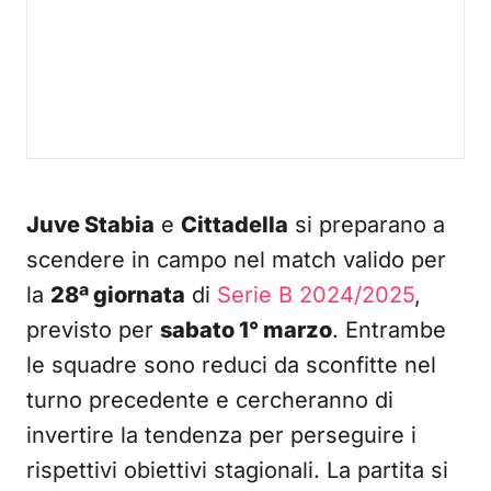
Juve Stabia
e
Cittadella
si preparano a
scendere in campo nel match valido per
la
28ª giornata
di
Serie B 2024/2025
,
previsto per
sabato 1° marzo
. Entrambe
le squadre sono reduci da sconfitte nel
turno precedente e cercheranno di
invertire la tendenza per perseguire i
rispettivi obiettivi stagionali. La partita si