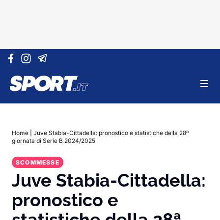
Vai al contenuto
Home
|
Juve Stabia-Cittadella: pronostico e statistiche della 28ª
giornata di Serie B 2024/2025
SCOMMESSE
Juve Stabia-Cittadella:
pronostico e
statistiche della 28ª