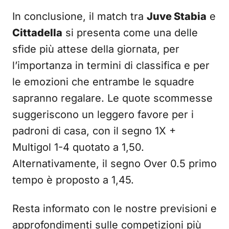
In conclusione, il match tra
Juve Stabia
e
Cittadella
si presenta come una delle
sfide più attese della giornata, per
l’importanza in termini di classifica e per
le emozioni che entrambe le squadre
sapranno regalare. Le quote scommesse
suggeriscono un leggero favore per i
padroni di casa, con il segno 1X +
Multigol 1-4 quotato a 1,50.
Alternativamente, il segno Over 0.5 primo
tempo è proposto a 1,45.
Resta informato con le nostre previsioni e
approfondimenti sulle competizioni più