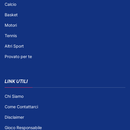
Calcio
Basket
Motori
Tennis
Altri Sport
Provato per te
LINK UTILI
Chi Siamo
Come Contattarci
Disclaimer
Gioco Responsabile