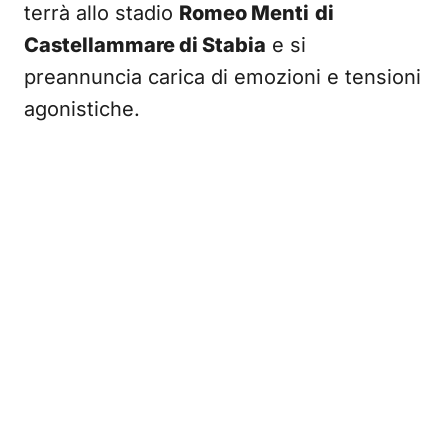
terrà allo stadio
Romeo Menti
di
Castellammare di Stabia
e si
preannuncia carica di emozioni e tensioni
agonistiche.