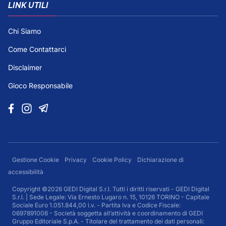
LINK UTILI
Chi Siamo
Come Contattarci
Disclaimer
Gioco Responsabile
Gestione Cookie
Privacy
Cookie Policy
Dichiarazione di
accessibilità
Copyright ©2026 GEDI Digital S.r.l. Tutti i diritti riservati - GEDI Digital
S.r.l. | Sede Legale: Via Ernesto Lugaro n. 15, 10126 TORINO - Capitale
Sociale Euro 1.051.844,00 i.v. - Partita Iva e Codice Fiscale:
0697891006 - Società soggetta all’attività e coordinamento di GEDI
Gruppo Editoriale S.p.A. - Titolare del trattamento dei dati personali: