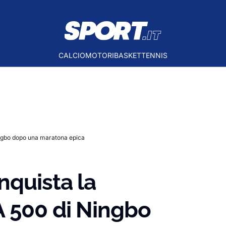
CALCIO
MOTORI
BASKET
TENNIS
ingbo dopo una maratona epica
nquista la
A 500 di Ningbo