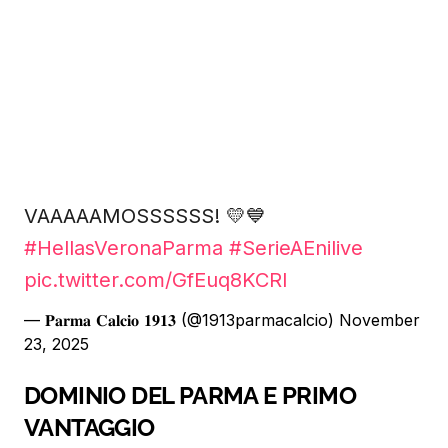
VAAAAAMOSSSSSS! 💛💙
#HellasVeronaParma
#SerieAEnilive
pic.twitter.com/GfEuq8KCRl
— 𝐏𝐚𝐫𝐦𝐚 𝐂𝐚𝐥𝐜𝐢𝐨 𝟏𝟗𝟏𝟑 (@1913parmacalcio)
November
23, 2025
DOMINIO DEL PARMA E PRIMO
VANTAGGIO