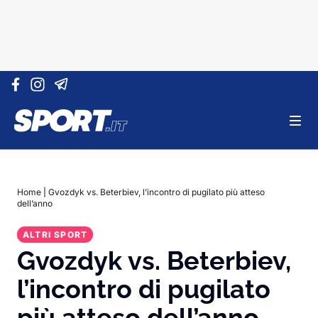
Vai al contenuto
Home
|
Gvozdyk vs. Beterbiev, l’incontro di pugilato più atteso
dell’anno
ALTRI SPORT
Gvozdyk vs. Beterbiev,
l’incontro di pugilato
più atteso dell’anno