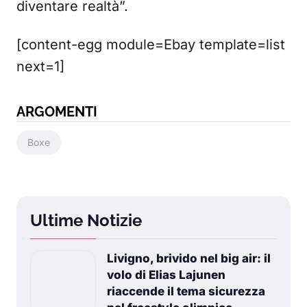
diventare realtà”.
[content-egg module=Ebay template=list
next=1]
ARGOMENTI
Boxe
Ultime Notizie
Livigno, brivido nel big air: il
volo di Elias Lajunen
riaccende il tema sicurezza