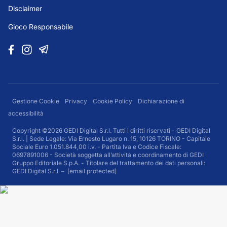
Disclaimer
Gioco Responsabile
Gestione Cookie
Privacy
Cookie Policy
Dichiarazione di
accessibilità
Copyright ©2026 GEDI Digital S.r.l. Tutti i diritti riservati - GEDI Digital
S.r.l. | Sede Legale: Via Ernesto Lugaro n. 15, 10126 TORINO - Capitale
Sociale Euro 1.051.844,00 i.v. - Partita Iva e Codice Fiscale:
0697891006 - Società soggetta all’attività e coordinamento di GEDI
Gruppo Editoriale S.p.A. - Titolare del trattamento dei dati personali:
GEDI Digital S.r.l. –
[email protected]