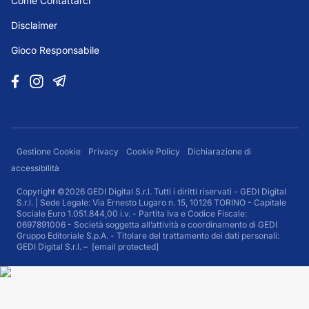
Come Contattarci
Disclaimer
Gioco Responsabile
Gestione Cookie
Privacy
Cookie Policy
Dichiarazione di
accessibilità
Copyright ©2026 GEDI Digital S.r.l. Tutti i diritti riservati - GEDI Digital
S.r.l. | Sede Legale: Via Ernesto Lugaro n. 15, 10126 TORINO - Capitale
Sociale Euro 1.051.844,00 i.v. - Partita Iva e Codice Fiscale:
0697891006 - Società soggetta all’attività e coordinamento di GEDI
Gruppo Editoriale S.p.A. - Titolare del trattamento dei dati personali:
GEDI Digital S.r.l. –
[email protected]