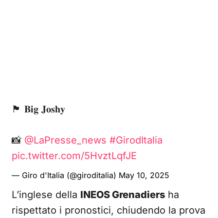
🏴󠁧󠁢󠁷󠁬󠁳󠁿 𝐁𝐢𝐠 𝐉𝐨𝐬𝐡𝐲
📸
@LaPresse_news
#GirodItalia
pic.twitter.com/5HvztLqfJE
— Giro d'Italia (@giroditalia)
May 10, 2025
L’inglese della
INEOS Grenadiers
ha
rispettato i pronostici, chiudendo la prova