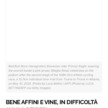
Red Bull-Bora-Hansgrohe’s Slovenian rider Primoz Roglic wearing
the overall leader’s pink jersey (Maglia Rosa) celebrates on the
podium after the second stage of the 108th Giro d’Italia cycling
race, a 13.7km individual time-trial from Tirana to Tirana in Albania,
on May 10, 2025. (Photo by Luca Bettini / AFP) (Photo by LUCA
BETTINI/AFP via Getty Images)
BENE AFFINI E VINE, IN DIFFICOLTÀ