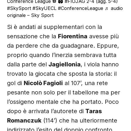
Conference League ⚽️ 🏟️
#FIOJAG
2-4 (agg. 5-4)
#SkySport
#SkyUECL
#ConferenceLeague
♬ audio
originale – Sky Sport
Si è andati ai supplementari con la
sensazione che la
Fiorentina
avesse più
da perdere che da guadagnare. Eppure,
proprio quando l’inerzia sembrava tutta
dalla parte del
Jagiellonia
, i viola hanno
trovato la giocata che sposta la storia: il
gol di
Nicolò Fagioli
al 107’, una rete
pesante non solo per il tabellone ma per
l’ossigeno mentale che ha portato. Poco
dopo è arrivata l’autorete di
Taras
Romanczuk
(114’) che ha ulteriormente
indirizzato l’esito del doppio confronto.