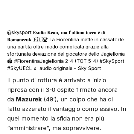
@skysport
𝐄𝐬𝐮𝐥𝐭𝐚 𝐊𝐞𝐚𝐧, 𝐦𝐚 𝐥'𝐮𝐥𝐭𝐢𝐦𝐨 𝐭𝐨𝐜𝐜𝐨 𝐞̀ 𝐝𝐢
𝐑𝐨𝐦𝐚𝐧𝐜𝐳𝐮𝐤 🇪🇺🏆 La Fiorentina mette in cassaforte
una partita oltre modo complicata grazie alla
sfortunata deviazione del giocatore dello Jagiellonia
🏟️
#FiorentinaJagiellonia
2-4 (TOT 5-4)
#SkySport
#SkyUECL
♬ audio originale – Sky Sport
Il punto di rottura è arrivato a inizio
ripresa con il 3-0 ospite firmato ancora
da
Mazurek
(49’), un colpo che ha di
fatto azzerato il vantaggio complessivo. In
quel momento la sfida non era più
“amministrare”, ma sopravvivere.