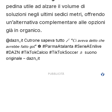
pedina utile ad alzare il volume di
soluzioni negli ultimi sedici metri, offrendo
un’alternativa complementare alle opzioni
già in organico.
@dazn_it
Cutrone sapeva tutto 🪄 “𝐶𝑖 𝘢𝘷𝘦𝘷𝘢 𝘥𝘦𝘵𝘵𝘰 𝘤𝘩𝘦
𝘢𝘷𝘳𝘦𝘣𝘣𝘦 𝘧𝘢𝘵𝘵𝘰 𝘨𝘰𝘭” ⚽️
#ParmaAtalanta
#SerieAEnilive
#DAZN
#TikTokCalcio
#TikTokSoccer
♬ suono
originale – dazn_it