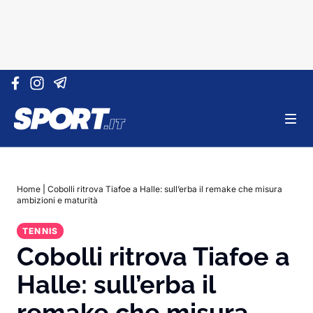
Vai al contenuto
Home
|
Cobolli ritrova Tiafoe a Halle: sull’erba il remake che misura
ambizioni e maturità
TENNIS
Cobolli ritrova Tiafoe a
Halle: sull’erba il
remake che misura