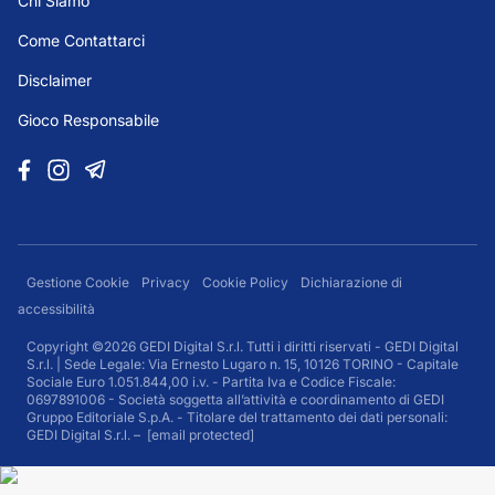
Chi Siamo
Come Contattarci
Disclaimer
Gioco Responsabile
Gestione Cookie
Privacy
Cookie Policy
Dichiarazione di
accessibilità
Copyright ©2026 GEDI Digital S.r.l. Tutti i diritti riservati - GEDI Digital
S.r.l. | Sede Legale: Via Ernesto Lugaro n. 15, 10126 TORINO - Capitale
Sociale Euro 1.051.844,00 i.v. - Partita Iva e Codice Fiscale:
0697891006 - Società soggetta all’attività e coordinamento di GEDI
Gruppo Editoriale S.p.A. - Titolare del trattamento dei dati personali:
GEDI Digital S.r.l. –
[email protected]