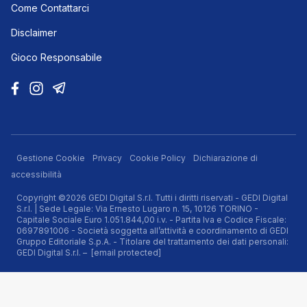
Come Contattarci
Disclaimer
Gioco Responsabile
Gestione Cookie
Privacy
Cookie Policy
Dichiarazione di
accessibilità
Copyright ©2026 GEDI Digital S.r.l. Tutti i diritti riservati - GEDI Digital
S.r.l. | Sede Legale: Via Ernesto Lugaro n. 15, 10126 TORINO -
Capitale Sociale Euro 1.051.844,00 i.v. - Partita Iva e Codice Fiscale:
0697891006 - Società soggetta all’attività e coordinamento di GEDI
Gruppo Editoriale S.p.A. - Titolare del trattamento dei dati personali:
GEDI Digital S.r.l. –
[email protected]