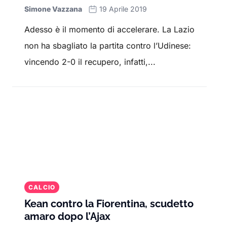
e le stelle internazionali che ne hanno fatto
Simone Vazzana
19 Aprile 2019
parte.
Adesso è il momento di accelerare. La Lazio
Con un focus su Serie A, Premier League,
non ha sbagliato la partita contro l’Udinese:
Champions League
e competizioni
vincendo 2-0 il recupero, infatti,...
internazionali, Sport.it offre una copertura
completa per tutti gli appassionati di calcio.
Resta aggiornato con le
ultime notizie
, le
interviste
ai protagonisti e gli
approfondimenti
su squadre, allenatori e
competizioni. Qui troverai i
risultati delle
partite
, le
statistiche dei giocatori
e le
strategie degli allenatori.
CALCIO
Kean contro la Fiorentina, scudetto
amaro dopo l’Ajax