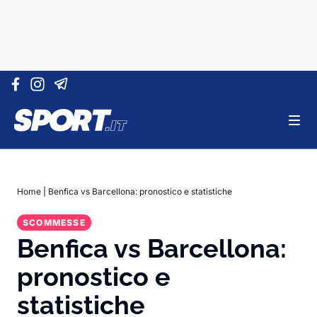
Vai al contenuto
Home
|
Benfica vs Barcellona: pronostico e statistiche
SCOMMESSE
Benfica vs Barcellona:
pronostico e
statistiche