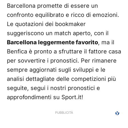
Barcellona promette di essere un
confronto equilibrato e ricco di emozioni.
Le quotazioni dei bookmaker
suggeriscono un match aperto, con il
Barcellona leggermente favorito
, ma il
Benfica è pronto a sfruttare il fattore casa
per sovvertire i pronostici. Per rimanere
sempre aggiornati sugli sviluppi e le
analisi dettagliate delle competizioni più
seguite, segui i nostri pronostici e
approfondimenti su Sport.it!