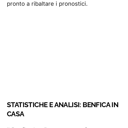
pronto a ribaltare i pronostici.
STATISTICHE E ANALISI: BENFICA IN
CASA