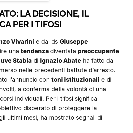
TO: LA DECISIONE, IL
A PER I TIFOSI
nzo Vivarini
e dal ds
Giuseppe
tire una
tendenza
diventata
preoccupante
Juve Stabia
di
Ignazio Abate
ha fatto da
emerso nelle precedenti battute d’arresto.
ato l’annuncio con
toni istituzionali
e di
nvolti, a conferma della volontà di una
rsi individuali. Per i tifosi significa
biettivo disperato di proteggere la
li ultimi mesi, ha mostrato segnali di