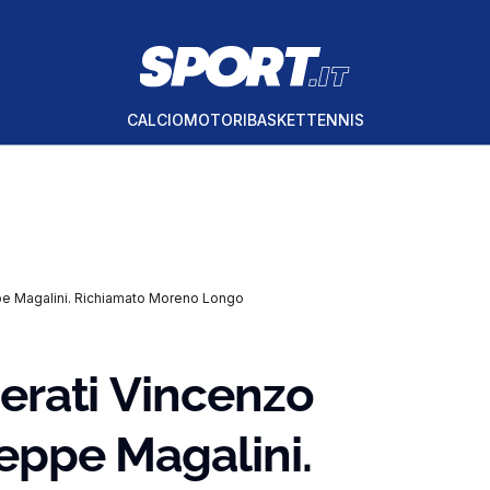
CALCIO
MOTORI
BASKET
TENNIS
seppe Magalini. Richiamato Moreno Longo
onerati Vincenzo
useppe Magalini.