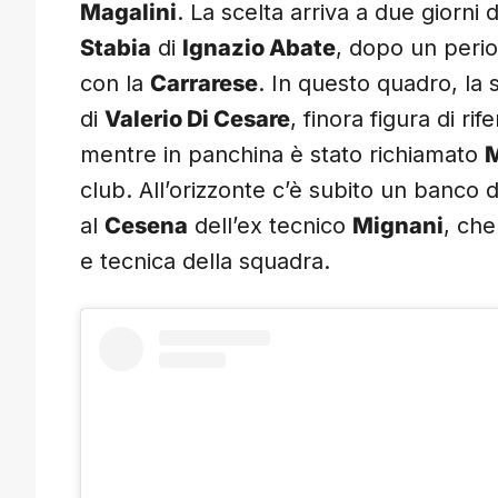
Magalini
. La scelta arriva a due giorni 
Stabia
di
Ignazio Abate
, dopo un peri
con la
Carrarese
. In questo quadro, la
di
Valerio Di Cesare
, finora figura di ri
mentre in panchina è stato richiamato
M
club. All’orizzonte c’è subito un banco di
al
Cesena
dell’ex tecnico
Mignani
, ch
e tecnica della squadra.