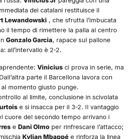
a russa:
Vinicius Jr
pareggia con una
mmediata dei catalani restituisce il
rt Lewandowski
, che sfrutta l’imbucata
 il tempo di rimettere la palla al centro
con
Gonzalo Garcia
, rapace sul pallone
 all’intervallo è 2-2.
traprendente:
Vinicius
ci prova in serie, ma
 Dall’altra parte il Barcellona lavora con
e al momento giusto punge.
ntrollo al limite, conclusione in scivolata
urtois
e si insacca per il 3-2. Il vantaggio
 Nel cuore del secondo tempo arrivano i
rres
e
Dani Olmo
per rinfrescare l’attacco;
 mischia
Kylian Mbappé
e rinforza la linea