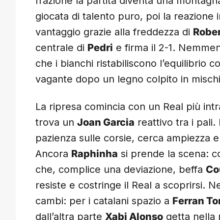
frazione la partita diventa una montagn
giocata di talento puro, poi la reazione i
vantaggio grazie alla freddezza di
Robe
centrale di
Pedri
e firma il 2-1. Nemmeno
che i bianchi ristabiliscono l’equilibrio 
vagante dopo un legno colpito in mischia:
La ripresa comincia con un Real più in
trova un
Joan Garcia
reattivo tra i pali.
pazienza sulle corsie, cerca ampiezza 
Ancora
Raphinha
si prende la scena: co
che, complice una deviazione, beffa
Co
resiste e costringe il Real a scoprirsi.
cambi: per i catalani spazio a
Ferran To
dall’altra parte
Xabi Alonso
getta nella