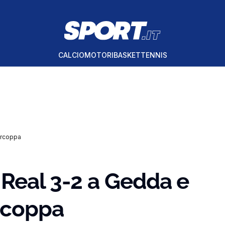
CALCIO
MOTORI
BASKET
TENNIS
ercoppa
l Real 3-2 a Gedda e
rcoppa