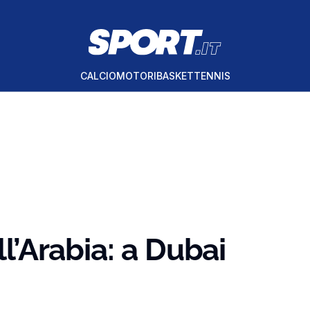
CALCIO
MOTORI
BASKET
TENNIS
ll’Arabia: a Dubai