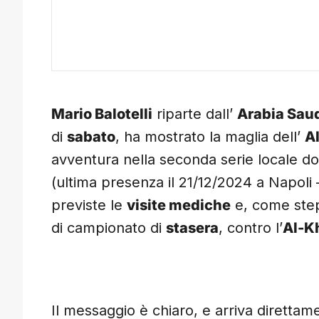
Mario Balotelli
riparte dall’
Arabia Sau
di
sabato
, ha mostrato la maglia dell’
Al
avventura nella seconda serie locale dop
(ultima presenza il 21/12/2024 a Napoli
previste le
visite mediche
e, come step 
di campionato di
stasera
, contro l’
Al-K
Il messaggio è chiaro, e arriva direttam