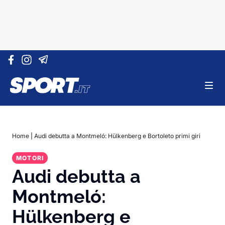
Vai al contenuto
Home
|
Audi debutta a Montmeló: Hülkenberg e Bortoleto primi giri
MOTORI
Audi debutta a
Montmeló:
Hülkenberg e