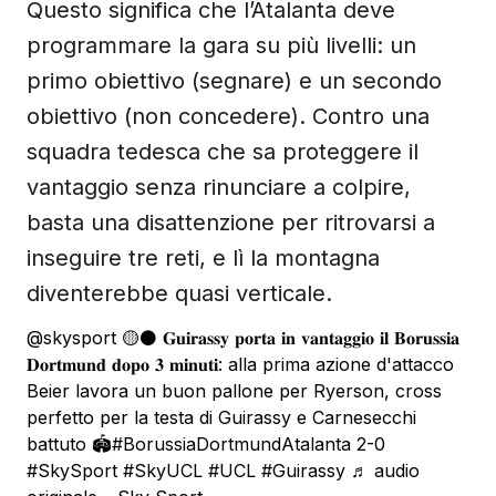
Questo significa che l’Atalanta deve
programmare la gara su più livelli: un
primo obiettivo (segnare) e un secondo
obiettivo (non concedere). Contro una
squadra tedesca che sa proteggere il
vantaggio senza rinunciare a colpire,
basta una disattenzione per ritrovarsi a
inseguire tre reti, e lì la montagna
diventerebbe quasi verticale.
@skysport
🟡⚫️ 𝐆𝐮𝐢𝐫𝐚𝐬𝐬𝐲 𝐩𝐨𝐫𝐭𝐚 𝐢𝐧 𝐯𝐚𝐧𝐭𝐚𝐠𝐠𝐢𝐨 𝐢𝐥 𝐁𝐨𝐫𝐮𝐬𝐬𝐢𝐚
𝐃𝐨𝐫𝐭𝐦𝐮𝐧𝐝 𝐝𝐨𝐩𝐨 𝟑 𝐦𝐢𝐧𝐮𝐭𝐢: alla prima azione d'attacco
Beier lavora un buon pallone per Ryerson, cross
perfetto per la testa di Guirassy e Carnesecchi
battuto 🏟️
#BorussiaDortmundAtalanta
2-0
#SkySport
#SkyUCL
#UCL
#Guirassy
♬ audio