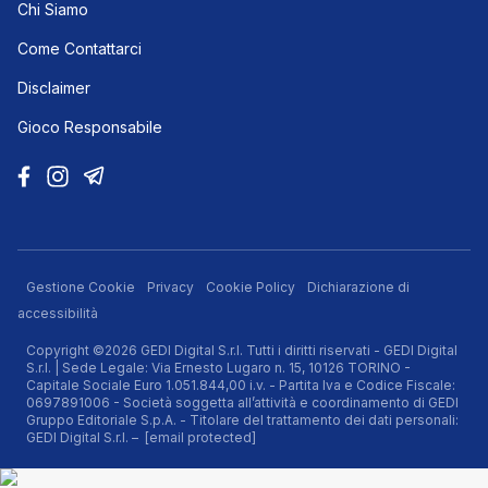
Chi Siamo
Come Contattarci
Disclaimer
Gioco Responsabile
Gestione Cookie
Privacy
Cookie Policy
Dichiarazione di
accessibilità
Copyright ©2026 GEDI Digital S.r.l. Tutti i diritti riservati - GEDI Digital
S.r.l. | Sede Legale: Via Ernesto Lugaro n. 15, 10126 TORINO -
Capitale Sociale Euro 1.051.844,00 i.v. - Partita Iva e Codice Fiscale:
0697891006 - Società soggetta all’attività e coordinamento di GEDI
Gruppo Editoriale S.p.A. - Titolare del trattamento dei dati personali:
GEDI Digital S.r.l. –
[email protected]