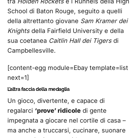
tra
Holden Rockets
e i Runnels della High
School di Baton Rouge, seguito a quelli
della altrettanto giovane
Sam Kramer dei
Knights
della Fairfield University e della
sua coetanea
Caitlin Hall dei Tigers
di
Campbellesville.
[content-egg module=Ebay template=list
next=1]
L’altra faccia della medaglia
Un gioco, divertente, e capace di
regalarci
‘prove’ ridicole
di gente
impegnata a giocare nel cortile di casa –
ma anche a truccarsi, cucinare, suonare