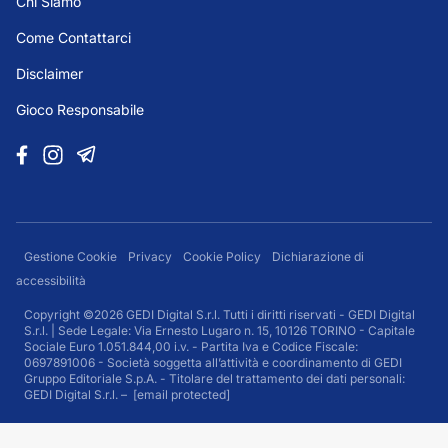
Chi Siamo
Come Contattarci
Disclaimer
Gioco Responsabile
Gestione Cookie
Privacy
Cookie Policy
Dichiarazione di
accessibilità
Copyright ©2026 GEDI Digital S.r.l. Tutti i diritti riservati - GEDI Digital
S.r.l. | Sede Legale: Via Ernesto Lugaro n. 15, 10126 TORINO - Capitale
Sociale Euro 1.051.844,00 i.v. - Partita Iva e Codice Fiscale:
0697891006 - Società soggetta all’attività e coordinamento di GEDI
Gruppo Editoriale S.p.A. - Titolare del trattamento dei dati personali:
GEDI Digital S.r.l. –
[email protected]