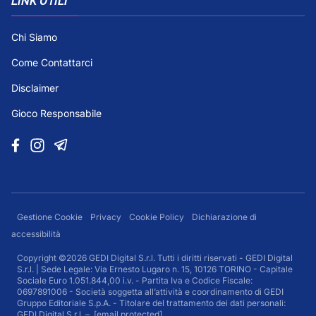
LINK UTILI
Chi Siamo
Come Contattarci
Disclaimer
Gioco Responsabile
Gestione Cookie
Privacy
Cookie Policy
Dichiarazione di
accessibilità
Copyright ©2026 GEDI Digital S.r.l. Tutti i diritti riservati - GEDI Digital
S.r.l. | Sede Legale: Via Ernesto Lugaro n. 15, 10126 TORINO - Capitale
Sociale Euro 1.051.844,00 i.v. - Partita Iva e Codice Fiscale:
0697891006 - Società soggetta all’attività e coordinamento di GEDI
Gruppo Editoriale S.p.A. - Titolare del trattamento dei dati personali:
GEDI Digital S.r.l. –
[email protected]