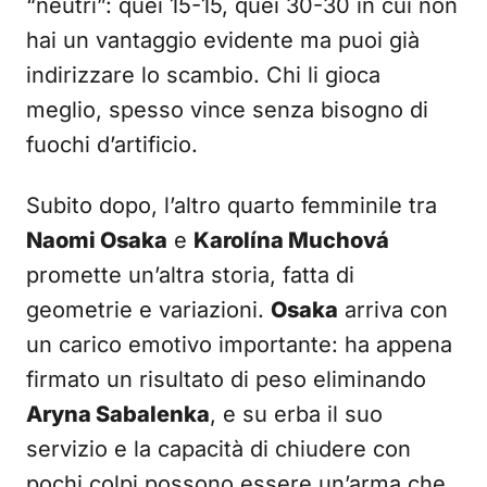
“neutri”: quei 15-15, quei 30-30 in cui non
hai un vantaggio evidente ma puoi già
indirizzare lo scambio. Chi li gioca
meglio, spesso vince senza bisogno di
fuochi d’artificio.
Subito dopo, l’altro quarto femminile tra
Naomi Osaka
e
Karolína Muchová
promette un’altra storia, fatta di
geometrie e variazioni.
Osaka
arriva con
un carico emotivo importante: ha appena
firmato un risultato di peso eliminando
Aryna Sabalenka
, e su erba il suo
servizio e la capacità di chiudere con
pochi colpi possono essere un’arma che