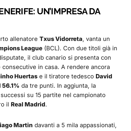
TENERIFE: UN’IMPRESA DA
erto allenatore
Txus Vidorreta
, vanta un
ampions League
(BCL). Con due titoli già in
disputate, il club canario si presenta con
ie consecutive in casa. A rendere ancora
inho Huertas
e il tiratore tedesco
David
l 56.1%
da tre punti. In aggiunta, la
successi su 15 partite nel campionato
o il
Real Madrid
.
iago Martin
davanti a 5 mila appassionati,