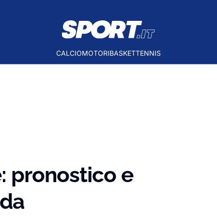
CALCIO
MOTORI
BASKET
TENNIS
: pronostico e
ida