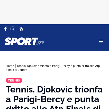
Vai al contenuto
Home
|
Tennis, Djokovic trionfa a Parigi-Bercy e punta dritto alle Atp
Finals di Londra
TENNIS
Tennis, Djokovic trionfa
a Parigi-Bercy e punta
dritto alle Atp Finals di