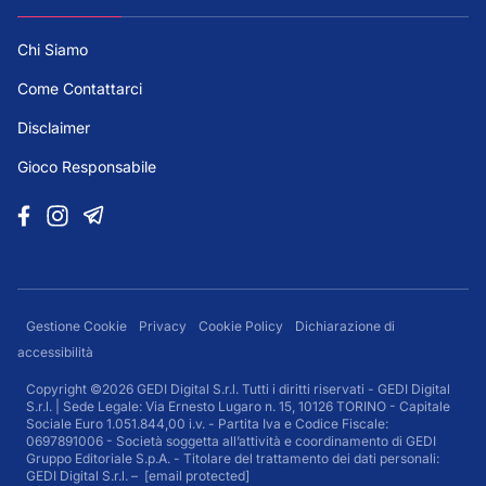
Chi Siamo
Come Contattarci
Disclaimer
Gioco Responsabile
Gestione Cookie
Privacy
Cookie Policy
Dichiarazione di
accessibilità
Copyright ©2026 GEDI Digital S.r.l. Tutti i diritti riservati - GEDI Digital
S.r.l. | Sede Legale: Via Ernesto Lugaro n. 15, 10126 TORINO - Capitale
Sociale Euro 1.051.844,00 i.v. - Partita Iva e Codice Fiscale:
0697891006 - Società soggetta all’attività e coordinamento di GEDI
Gruppo Editoriale S.p.A. - Titolare del trattamento dei dati personali:
GEDI Digital S.r.l. –
[email protected]