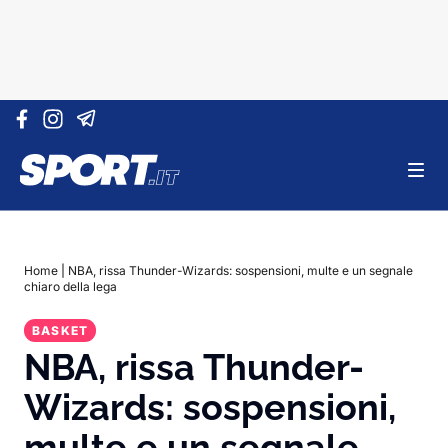
Vai al contenuto
Home
|
NBA, rissa Thunder-Wizards: sospensioni, multe e un segnale
chiaro della lega
BASKET
NBA, rissa Thunder-
Wizards: sospensioni,
multe e un segnale