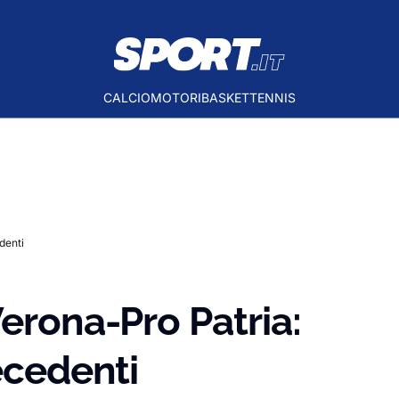
CALCIO
MOTORI
BASKET
TENNIS
denti
Verona-Pro Patria:
ecedenti