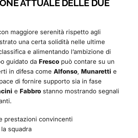
IONE ATTUALE DELLE DUE
con maggiore serenità rispetto agli
trato una certa solidità nelle ultime
 classifica e alimentando l’ambizione di
uppo guidato da
Fresco
può contare su un
erti in difesa come
Alfonso
,
Munaretti
e
ce di fornire supporto sia in fase
cini
e
Fabbro
stanno mostrando segnali
anti.
e prestazioni convincenti
 la squadra