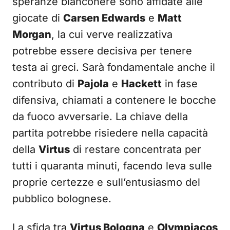
speranze bianconere sono affidate alle
giocate di
Carsen Edwards
e
Matt
Morgan
, la cui verve realizzativa
potrebbe essere decisiva per tenere
testa ai greci. Sarà fondamentale anche il
contributo di
Pajola
e
Hackett
in fase
difensiva, chiamati a contenere le bocche
da fuoco avversarie. La chiave della
partita potrebbe risiedere nella capacità
della
Virtus
di restare concentrata per
tutti i quaranta minuti, facendo leva sulle
proprie certezze e sull’entusiasmo del
pubblico bolognese.
La sfida tra
Virtus Bologna
e
Olympiacos