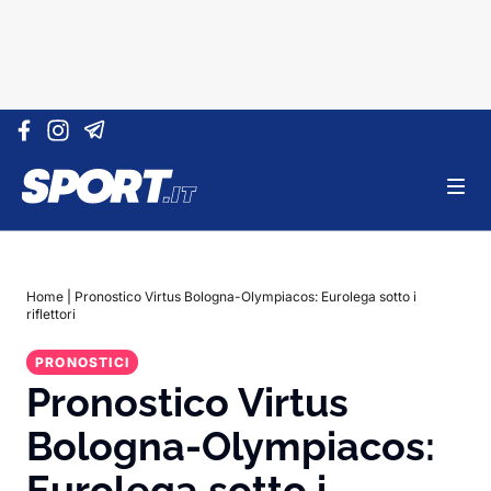
Vai al contenuto
Home
|
Pronostico Virtus Bologna-Olympiacos: Eurolega sotto i
riflettori
PRONOSTICI
Pronostico Virtus
Bologna-Olympiacos:
Eurolega sotto i