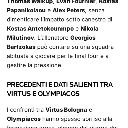
Thomas Walkup
,
Evan Fournier
,
Kostas
Papanikolaou
e
Alex Peters
, senza
dimenticare l’impatto sotto canestro di
Kostas Antetokounmpo
e
Nikola
Milutinov
. L’allenatore
Georgios
Bartzokas
può contare su una squadra
abituata a giocare per le final four e a
gestire la pressione.
PRECEDENTI E DATI SALIENTI TRA
VIRTUS E OLYMPIACOS
I confronti tra
Virtus Bologna
e
Olympiacos
hanno spesso sorriso alla