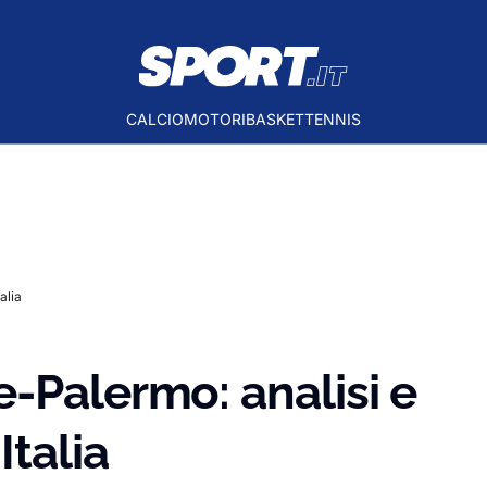
CALCIO
MOTORI
BASKET
TENNIS
alia
-Palermo: analisi e
Italia