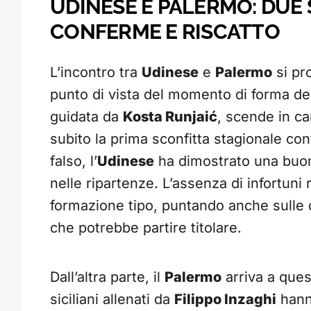
UDINESE E PALERMO: DUE 
CONFERME E RISCATTO
L’incontro tra
Udinese
e
Palermo
si pr
punto di vista del momento di forma de
guidata da
Kosta Runjaić
, scende in c
subito la prima sconfitta stagionale con
falso, l’
Udinese
ha dimostrato una buona
nelle ripartenze. L’assenza di infortuni 
formazione tipo, puntando anche sulle 
che potrebbe partire titolare.
Dall’altra parte, il
Palermo
arriva a ques
siciliani allenati da
Filippo Inzaghi
hann