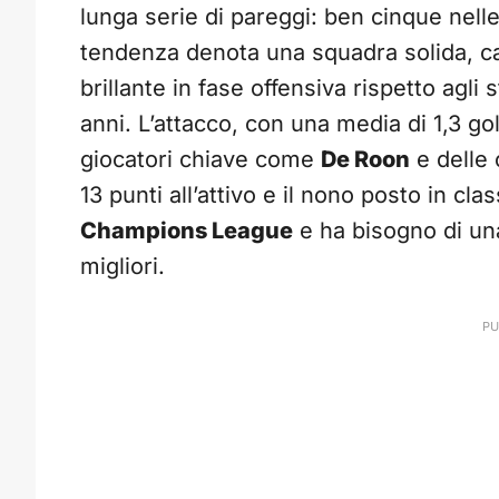
lunga serie di pareggi: ben cinque nell
tendenza denota una squadra solida, ca
brillante in fase offensiva rispetto agli
anni. L’attacco, con una media di 1,3 gol
giocatori chiave come
De Roon
e delle 
13 punti all’attivo e il nono posto in clas
Champions League
e ha bisogno di una
migliori.