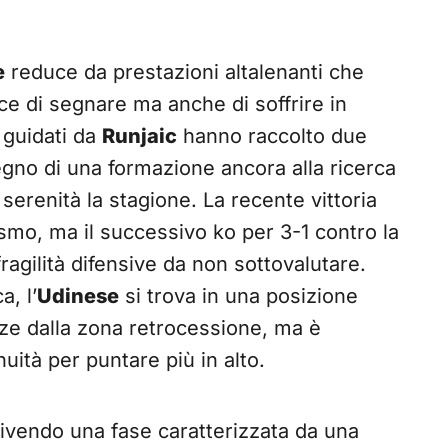
e
reduce da prestazioni altalenanti che
e di segnare ma anche di soffrire in
i guidati da
Runjaic
hanno raccolto due
segno di una formazione ancora alla ricerca
 serenità la stagione. La recente vittoria
mo, ma il successivo ko per 3-1 contro la
fragilità difensive da non sottovalutare.
a, l’
Udinese
si trova in una posizione
zze dalla zona retrocessione, ma è
ità per puntare più in alto.
ivendo una fase caratterizzata da una