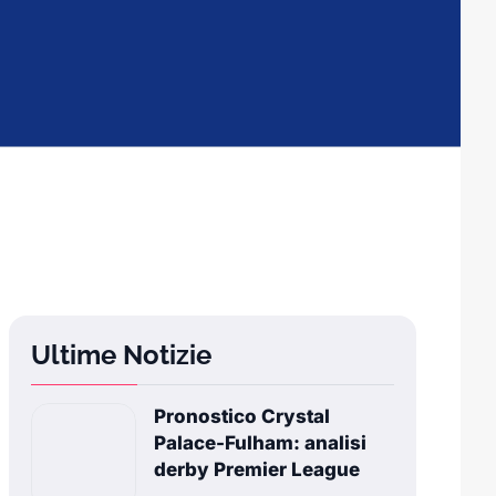
Ultime Notizie
Pronostico Crystal
Palace-Fulham: analisi
derby Premier League