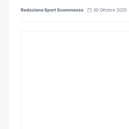
Redazione Sport Scommesse
30 Ottobre 2025