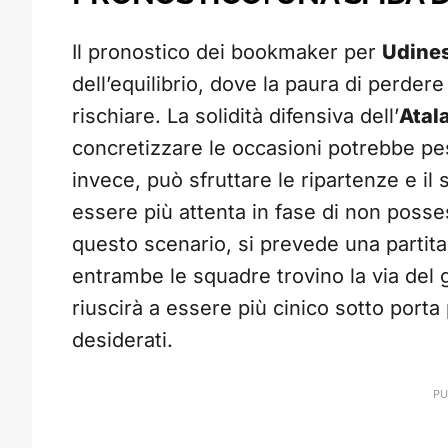
Il pronostico dei bookmaker per
Udines
dell’equilibrio, dove la paura di perdere
rischiare. La solidità difensiva dell’
Atal
concretizzare le occasioni potrebbe pes
invece, può sfruttare le ripartenze e il
essere più attenta in fase di non posses
questo scenario, si prevede una partita
entrambe le squadre trovino la via del g
riuscirà a essere più cinico sotto porta 
desiderati.