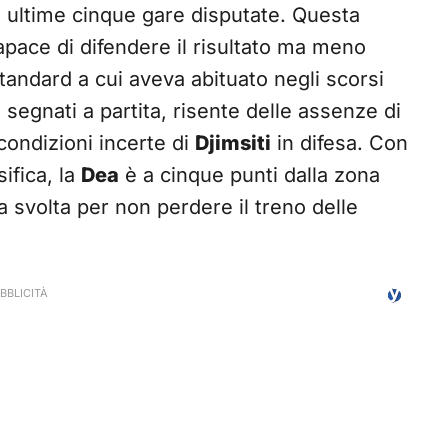
e ultime cinque gare disputate. Questa
pace di difendere il risultato ma meno
 standard a cui aveva abituato negli scorsi
 segnati a partita, risente delle assenze di
condizioni incerte di
Djimsiti
in difesa. Con
sifica, la
Dea
è a cinque punti dalla zona
 svolta per non perdere il treno delle