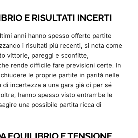
IBRIO E RISULTATI INCERTI
ltimi anni hanno spesso offerto partite
zando i risultati più recenti, si nota come
 vittorie, pareggi e sconfitte,
e rende difficile fare previsioni certe. In
chiudere le proprie partite in parità nelle
di incertezza a una gara già di per sé
 inoltre, hanno spesso visto entrambe le
gire una possibile partita ricca di
A EQUILIBRIO E TENSIONE