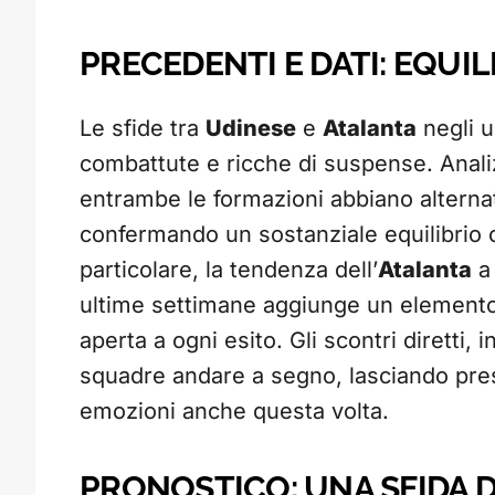
PRECEDENTI E DATI: EQUIL
Le sfide tra
Udinese
e
Atalanta
negli u
combattute e ricche di suspense. Analiz
entrambe le formazioni abbiano alternato
confermando un sostanziale equilibrio ch
particolare, la tendenza dell’
Atalanta
a 
ultime settimane aggiunge un elemento 
aperta a ogni esito. Gli scontri diretti,
squadre andare a segno, lasciando presa
emozioni anche questa volta.
PRONOSTICO: UNA SFIDA D