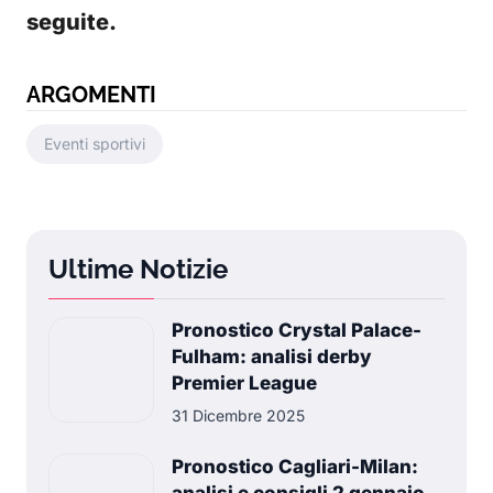
seguite.
ARGOMENTI
Eventi sportivi
Ultime Notizie
Pronostico Crystal Palace-
Fulham: analisi derby
Premier League
31 Dicembre 2025
Pronostico Cagliari-Milan: