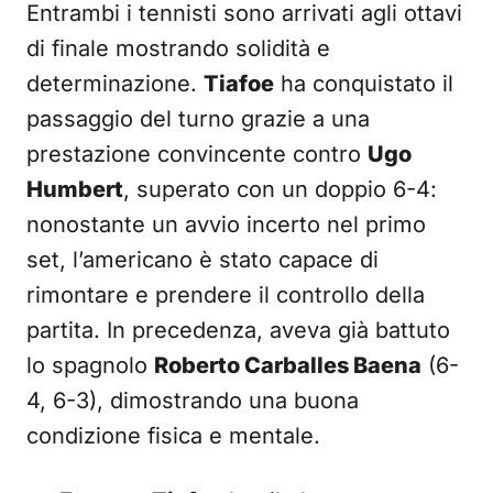
Entrambi i tennisti sono arrivati agli ottavi
di finale mostrando solidità e
determinazione.
Tiafoe
ha conquistato il
passaggio del turno grazie a una
prestazione convincente contro
Ugo
Humbert
, superato con un doppio 6-4:
nonostante un avvio incerto nel primo
set, l’americano è stato capace di
rimontare e prendere il controllo della
partita. In precedenza, aveva già battuto
lo spagnolo
Roberto Carballes Baena
(6-
4, 6-3), dimostrando una buona
condizione fisica e mentale.