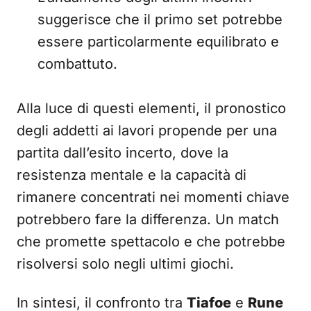
suggerisce che il primo set potrebbe
essere particolarmente equilibrato e
combattuto.
Alla luce di questi elementi, il pronostico
degli addetti ai lavori propende per una
partita dall’esito incerto, dove la
resistenza mentale e la capacità di
rimanere concentrati nei momenti chiave
potrebbero fare la differenza. Un match
che promette spettacolo e che potrebbe
risolversi solo negli ultimi giochi.
In sintesi, il confronto tra
Tiafoe
e
Rune