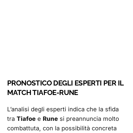
PRONOSTICO DEGLI ESPERTI PER IL
MATCH TIAFOE-RUNE
L’analisi degli esperti indica che la sfida
tra
Tiafoe
e
Rune
si preannuncia molto
combattuta, con la possibilità concreta