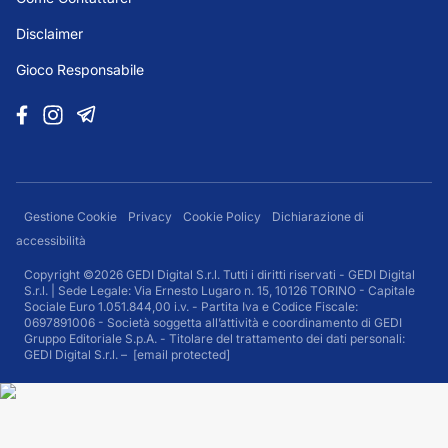
Disclaimer
Gioco Responsabile
Gestione Cookie
Privacy
Cookie Policy
Dichiarazione di
accessibilità
Copyright ©2026 GEDI Digital S.r.l. Tutti i diritti riservati - GEDI Digital
S.r.l. | Sede Legale: Via Ernesto Lugaro n. 15, 10126 TORINO - Capitale
Sociale Euro 1.051.844,00 i.v. - Partita Iva e Codice Fiscale:
0697891006 - Società soggetta all’attività e coordinamento di GEDI
Gruppo Editoriale S.p.A. - Titolare del trattamento dei dati personali:
GEDI Digital S.r.l. –
[email protected]