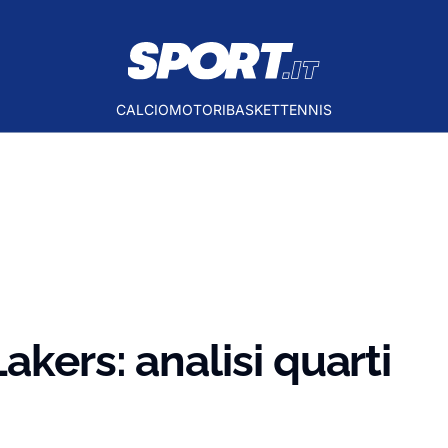
CALCIO
MOTORI
BASKET
TENNIS
kers: analisi quarti