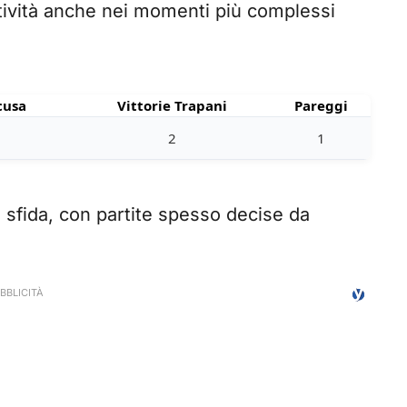
tività anche nei momenti più complessi
cusa
Vittorie Trapani
Pareggi
2
1
a sfida, con partite spesso decise da