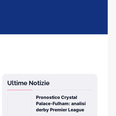
Ultime Notizie
Pronostico Crystal
Palace-Fulham: analisi
derby Premier League