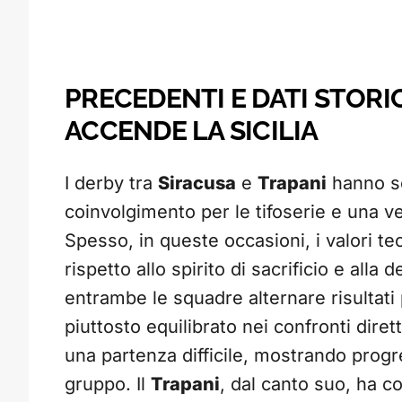
PRECEDENTI E DATI STORIC
ACCENDE LA SICILIA
I derby tra
Siracusa
e
Trapani
hanno s
coinvolgimento per le tifoserie e una vet
Spesso, in queste occasioni, i valori 
rispetto allo spirito di sacrificio e all
entrambe le squadre alternare risultati 
piuttosto equilibrato nei confronti diretti
una partenza difficile, mostrando progr
gruppo. Il
Trapani
, dal canto suo, ha co