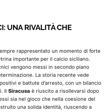
I: UNA RIVALITÀ CHE
empre rappresentato un momento di forte
rina importante per il calcio siciliano.
tecnici vengono messi in secondo piano
a determinazione. La storia recente vede
positivi e battute d’arresto, con un bilancio
. Il
Siracusa
è riuscito a risollevarsi dopo
essi sia nel gioco che nella coesione del
struito una solida identità, riuscendo a