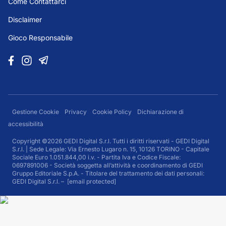
Come Contattarci
Disclaimer
Gioco Responsabile
Gestione Cookie
Privacy
Cookie Policy
Dichiarazione di
accessibilità
Copyright ©2026 GEDI Digital S.r.l. Tutti i diritti riservati - GEDI Digital
S.r.l. | Sede Legale: Via Ernesto Lugaro n. 15, 10126 TORINO - Capitale
Sociale Euro 1.051.844,00 i.v. - Partita Iva e Codice Fiscale:
0697891006 - Società soggetta all’attività e coordinamento di GEDI
Gruppo Editoriale S.p.A. - Titolare del trattamento dei dati personali:
GEDI Digital S.r.l. –
[email protected]