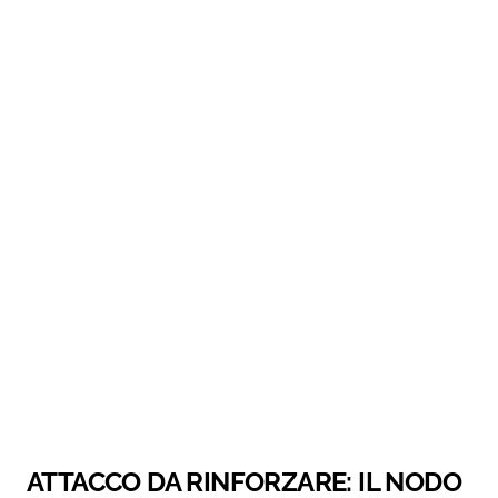
ATTACCO DA RINFORZARE: IL NODO