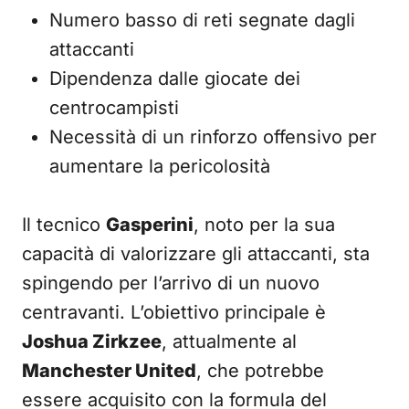
Numero basso di reti segnate dagli
attaccanti
Dipendenza dalle giocate dei
centrocampisti
Necessità di un rinforzo offensivo per
aumentare la pericolosità
Il tecnico
Gasperini
, noto per la sua
capacità di valorizzare gli attaccanti, sta
spingendo per l’arrivo di un nuovo
centravanti. L’obiettivo principale è
Joshua Zirkzee
, attualmente al
Manchester United
, che potrebbe
essere acquisito con la formula del