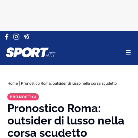
Vai al contenuto
Home
|
Pronostico Roma: outsider di lusso nella corsa scudetto
PRONOSTICI
Pronostico Roma:
outsider di lusso nella
corsa scudetto