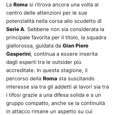
La
Roma
si ritrova ancora una volta al
centro delle attenzioni per le sue
potenzialità nella corsa allo scudetto di
Serie A
. Sebbene non sia considerata la
principale favorita per il titolo, la squadra
giallorossa, guidata da
Gian Piero
Gasperini
, continua a essere inserita
dagli esperti tra le outsider più
accreditate. In questa stagione, il
percorso della
Roma
sta suscitando
interesse sia tra gli addetti ai lavori sia tra
i tifosi grazie a una difesa solida e a un
gruppo compatto, anche se la continuità
in attacco rimane un aspetto su cui