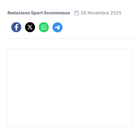
Redazione Sport Scommesse
28 Novembre 2025