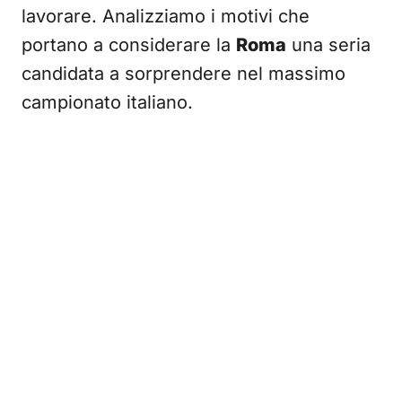
lavorare. Analizziamo i motivi che
portano a considerare la
Roma
una seria
candidata a sorprendere nel massimo
campionato italiano.